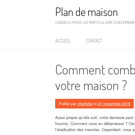
Aller
Plan de maison
au
contenu
CONSEILS POUR LES PARTICULIERS CONCERNANT
ACCUEIL
CONTACT
Comment combat
votre maison ?
Publié par
charlotte
le
21 novembre 2016
Aussi propre qu’elle soit, votre demeure peut
fourmis. Comment vous en débarrasser ? Certes
l’éradication des insectes. Cependant, vous