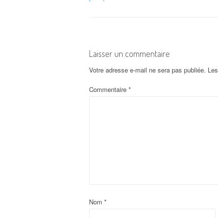
a
v
i
Laisser un commentaire
g
Votre adresse e-mail ne sera pas publiée.
Les
a
Commentaire
*
t
i
o
n
d
Nom
*
'