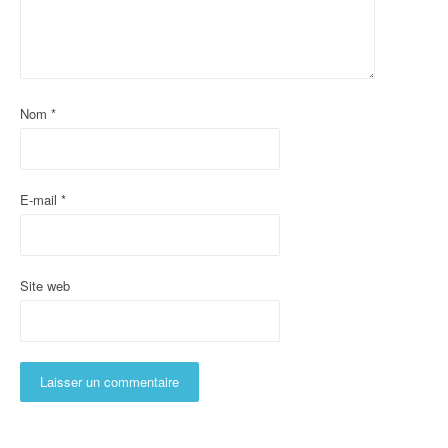
d
'
a
Nom
*
r
t
i
E-mail
*
c
l
Site web
e