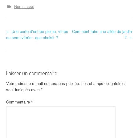
Non classé
N
←
Une porte d’entrée pleine, vitrée
Comment faire une allée de jardin
ou semi-vitrée : que choisir ?
?
→
a
v
i
Laisser un commentaire
g
Votre adresse e-mail ne sera pas publiée.
Les champs obligatoires
a
sont indiqués avec
*
t
Commentaire
*
i
o
n