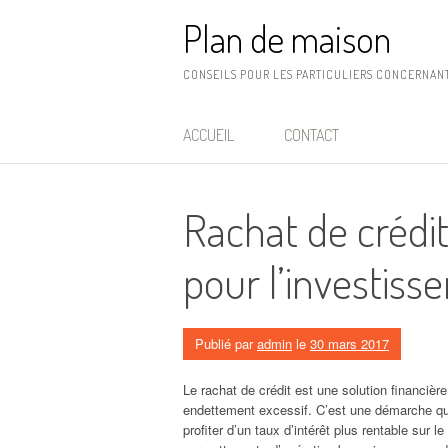
Aller
Plan de maison
au
contenu
CONSEILS POUR LES PARTICULIERS CONCERNANT
ACCUEIL
CONTACT
Rachat de crédit
pour l’investiss
Publié par
admin
le
30 mars 2017
Le rachat de crédit est une solution financièr
endettement excessif. C’est une démarche qui
profiter d’un taux d’intérêt plus rentable sur