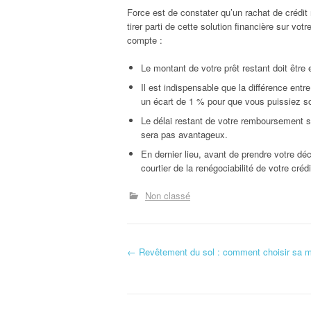
Force est de constater qu’un rachat de crédit
tirer parti de cette solution financière sur vo
compte :
Le montant de votre prêt restant doit être 
Il est indispensable que la différence entr
un écart de 1 % pour que vous puissiez sor
Le délai restant de votre remboursement se 
sera pas avantageux.
En dernier lieu, avant de prendre votre d
courtier de la renégociabilité de votre crédi
Non classé
N
←
Revêtement du sol : comment choisir sa m
a