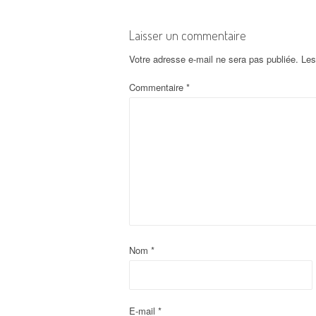
v
i
Laisser un commentaire
g
Votre adresse e-mail ne sera pas publiée.
Les
a
Commentaire
*
t
i
o
n
d
Nom
*
'
a
E-mail
*